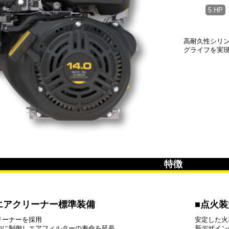
5 HP
高耐久性シリ
グライフを実
特徴
エアクリーナー標準装備
点火装
リーナーを採用
安定した火
的に制御しエアフィルターの寿命を延長
新デザイン