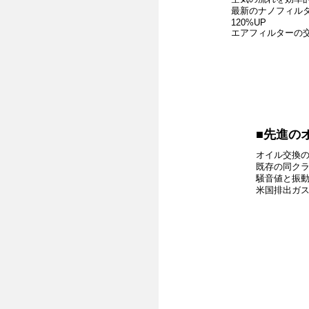
最新のナノフィル
120%UP
エアフィルターの交
先進の
オイル交換の
既存の同ク
騒音値と振
米国排出ガス