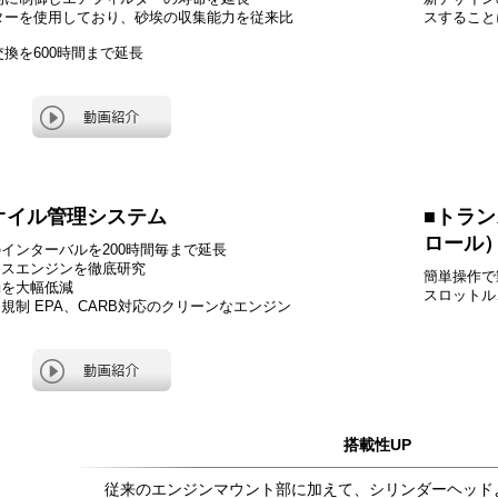
ターを使用しており、砂埃の収集能力を従来比
スすること
換を600時間まで延長
オイル管理システム
トラン
ロール
インターバルを200時間毎まで延長
ラスエンジンを徹底研究
簡単操作で
動を大幅低減
スロットル
規制 EPA、CARB対応のクリーンなエンジン
搭載性UP
従来のエンジンマウント部に加えて、シリンダーヘッド