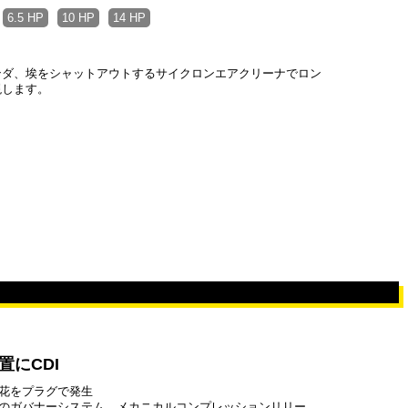
6.5 HP
10 HP
14 HP
ンダ、埃をシャットアウトするサイクロンエアクリーナでロン
現します。
置にCDI
花をプラグで発生
のガバナーシステム、メカニカルコンプレッションリリー